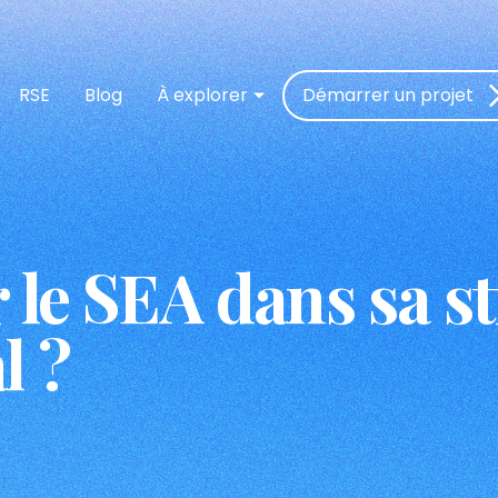
RSE
Blog
À explorer
Démarrer un projet
 le SEA dans sa s
l ?