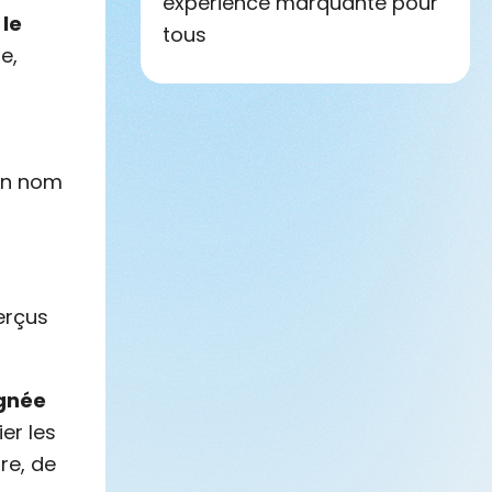
expérience marquante pour
 le
tous
e,
on nom
perçus
gnée
er les
re, de