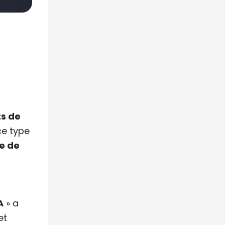
ts de
ce type
te de
A
» a
et