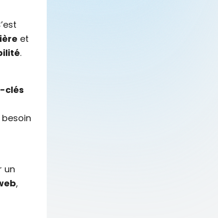
’est
ière
et
ilité
.
-clés
 besoin
r un
 web
,