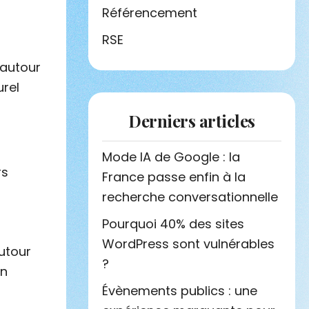
Référencement
RSE
 autour
urel
Derniers articles
Mode IA de Google : la
rs
France passe enfin à la
recherche conversationnelle
Pourquoi 40% des sites
WordPress sont vulnérables
autour
?
un
Évènements publics : une