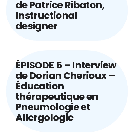
de Patrice Ribaton,
Instructional
REGARDER SUR
designer
YOUTUBE
ÉPISODE 5 – Interview
de Dorian Cherioux –
Éducation
REGARDER SUR
thérapeutique en
YOUTUBE
Pneumologie et
Allergologie