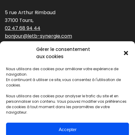
5 rue Arthur Rimbaud
37100 Tours,
02 47 68 94 44
bonjour@letb-synergie.com
Gérer le consentement
Nos expertises
aux cookies
Nous utilisons des cookies pour améliorer votre expérience de
Stratégie et identité de marque
navigation.
Identité visuelle
En continuant à utiliser ce site, vous consentez à l'utilisation de
cookies.
Digital
Édition
Nous utilisons des cookies pour analyser le trafic du site et en
Solutions évènementielles
personnaliser son contenu. Vous pouvez modifier vos préférences
de cookies à tout moment dans les paramètres de votre
navigateur.
Agence fermée
Accepter