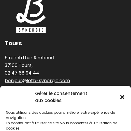
Tours
5 rue Arthur Rimbaud
37100 Tours,
02 47 68 94 44
bonjour@letb-synergie.com
Gérer le consentement
Nos expertises
aux cookies
Nous utilisons des cookies pour améliorer votre expérience de
Stratégie et identité de marque
navigation.
Identité visuelle
En continuant à utiliser ce site, vous consentez à l'utilisation de
cookies.
Digital