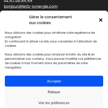
02 47 68 94 44
bonjour@letb-synergie.com
Gérer le consentement
Nos expertises
aux cookies
Nous utilisons des cookies pour améliorer votre expérience de
Stratégie et identité de marque
navigation.
Identité visuelle
En continuant à utiliser ce site, vous consentez à l'utilisation de
cookies.
Digital
Édition
Nous utilisons des cookies pour analyser le trafic du site et en
Solutions évènementielles
personnaliser son contenu. Vous pouvez modifier vos préférences
de cookies à tout moment dans les paramètres de votre
navigateur.
Agence fermée
Accepter
Refuser
Cookies
-
Mentions légales
-
Politique de confidentialité
|
Voir les préférences
Réalisé par L&B SYNERGIE avec le
- 2026