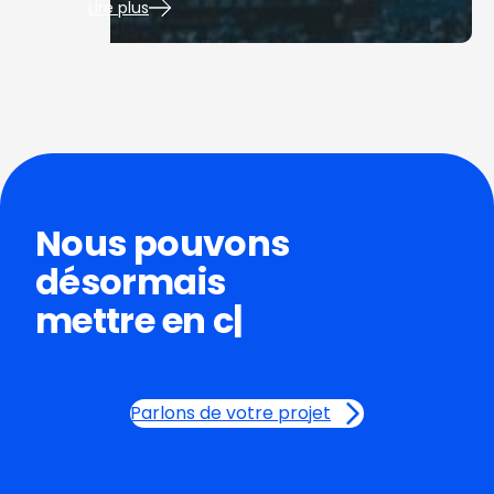
Lire plus
Nous pouvons
désormais
mettre en commun ?
|
Parlons de votre projet