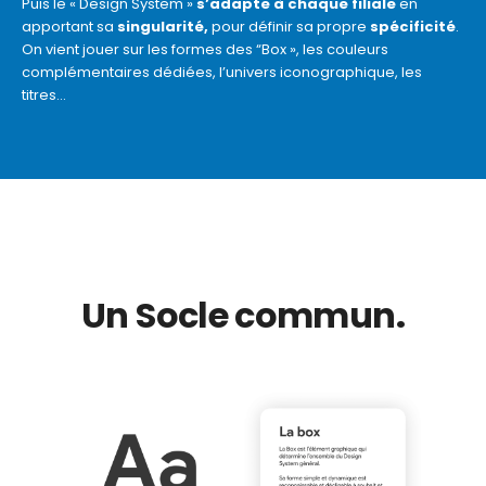
Puis le « Design System »
s’adapte à chaque filiale
en
apportant sa
singularité,
pour définir sa propre
spécificité
.
On vient jouer sur les formes des “Box », les couleurs
complémentaires dédiées, l’univers iconographique, les
titres…
Un Socle commun.