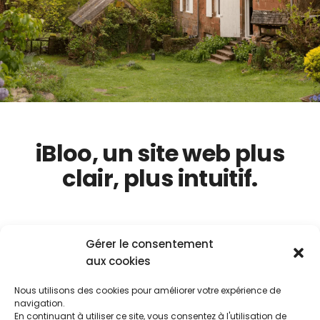
iBloo, un site web plus
clair, plus intuitif.
Gérer le consentement
iBloo
est un Fournisseur d’accès à Internet qui propose
aux cookies
uniquement
la fibre à destination des zones rurales
pour
des particuliers.
Nous utilisons des cookies pour améliorer votre expérience de
Développé sous
Drupal 9
, le site web a bénéficié d’une vraie
navigation.
réflexion sur
l’expérience utilisateur
(UX Design) et du
En continuant à utiliser ce site, vous consentez à l'utilisation de