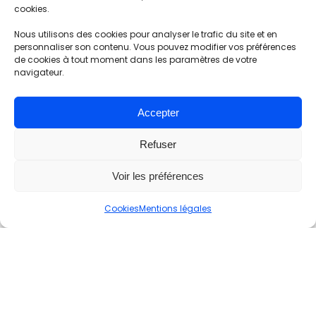
design de l’interface (UI Design), améliorant ainsi son
cookies.
ergonomie et son accessibilité.
Nous utilisons des cookies pour analyser le trafic du site et en
De nombreux développements spécifiques ont été
personnaliser son contenu. Vous pouvez modifier vos préférences
nécessaires pour la mise en place de certaines
de cookies à tout moment dans les paramètres de votre
fonctionnalités :
Test d’Eligibilité
,
Carte interactives, pour
navigateur.
la géolocalisation des boutiques
et des
conseillers
,
Foire
aux questions
, État des services en live, etc.
Accepter
Refuser
Voir les préférences
Cookies
Mentions légales