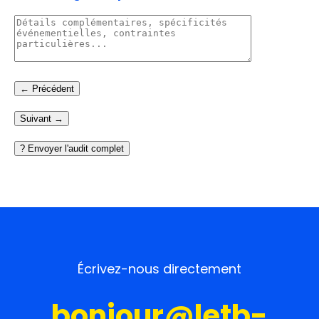
← Précédent
Suivant →
Écrivez-nous directement
bonjour@letb-