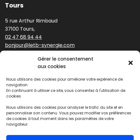
Tours
5 rue Arthur Rimbaud
37100 Tours,
02 47 68 94 44
bonjour@letb-synergie.com
Gérer le consentement
Nos expertises
aux cookies
Nous utilisons des cookies pour améliorer votre expérience de
Stratégie et identité de marque
navigation.
Identité visuelle
En continuant à utiliser ce site, vous consentez à l'utilisation de
cookies.
Digital
Édition
Nous utilisons des cookies pour analyser le trafic du site et en
Solutions évènementielles
personnaliser son contenu. Vous pouvez modifier vos préférences
de cookies à tout moment dans les paramètres de votre
navigateur.
Agence ouverte - Jusqu'à 18h30