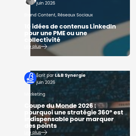
juin 2026
Brand Content
,
Réseaux Sociaux
10 idées de contenus LinkedIn
pour une PME ou une
collectivité
Lire plus
L&B Synergie
juin 2026
Marketing
Coupe du Monde 2026 :
pourquoi une stratégie 360° est
indispensable pour marquer
des points
Lire plus