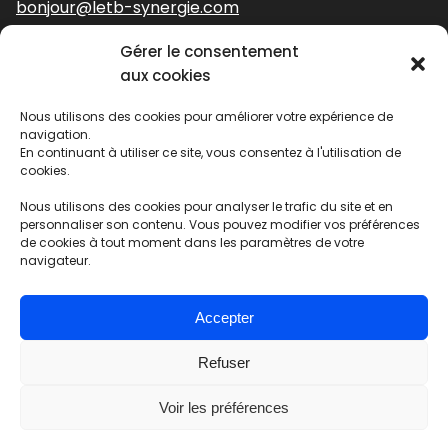
bonjour@letb-synergie.com
Gérer le consentement
Nos expertises
aux cookies
Nous utilisons des cookies pour améliorer votre expérience de
Stratégie et identité de marque
navigation.
Identité visuelle
En continuant à utiliser ce site, vous consentez à l'utilisation de
cookies.
Digital
Édition
Nous utilisons des cookies pour analyser le trafic du site et en
Solutions évènementielles
personnaliser son contenu. Vous pouvez modifier vos préférences
de cookies à tout moment dans les paramètres de votre
navigateur.
Agence fermée
Accepter
Refuser
Cookies
-
Mentions légales
-
Politique de confidentialité
|
Voir les préférences
Réalisé par L&B SYNERGIE avec le
- 2026